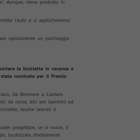
le", dunque, viene prodotto in
stito l'auto e si applicheranno
ovare rapidamente un parcheggio
rtare la bicicletta in vacanza e
è stata nominata per il Premio
sciaco, da Brennero a Caldaro.
bici da corsa, bici per bambini ed
iclette, tasche laterali e
oter progettare, se si vuole, il
io, localizzata direttamente