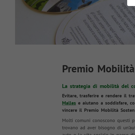
Premio Mobilit
La strategia di mobilità del c
Evitare, trasferire e rendere il t
Malles
e aiutano a soddisfare, co
vincere il Premio Mobilità Sosten
Molti comuni conoscono questi pro
trovano ad aver bisogno di un’au
auto e la vita sociale in paese di