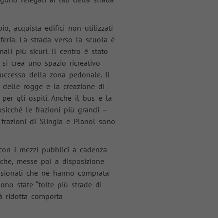
, acquista edifici non utilizzati
iferia. La strada verso la scuola è
ali più sicuri. Il centro è stato
si crea uno spazio ricreativo
successo della zona pedonale. Il
i delle rogge e la creazione di
per gli ospiti. Anche il bus e la
osicché le frazioni più grandi –
 frazioni di Slingia e Planol sono
 con i mezzi pubblici a cadenza
triche, messe poi a disposizione
essionati che ne hanno comprata
sono state “tolte più strade di
tà ridotta comporta