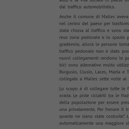
dal traffico automobilistico.
Anche il comune di Malles aveva di
nel centro del paese per trasformar
stata chiusa al traffico e sono sta
reso zona pedonale e lo spazio pu
gradevole, allora le persone torna
traffico pedonale non è stato prom
nuovi collegamenti rendono le pass
bici sono alternative molto utiliz
Burgusio, Clusio, Laces, Mazia e 
collegate a Malles sette volte al 
Lo scopo è di collegare tutte le 
oraria. Le piste ciclabili tra le f
della popolazione per essere prov
una privatamente. Per frenare il t
quante ne siano state costruite”.
automaticamente una maggiore sic