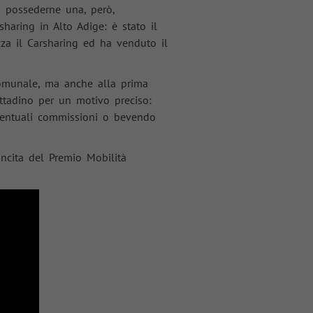
a possederne una, però,
aring in Alto Adige: è stato il
izza il Carsharing ed ha venduto il
 comunale, ma anche alla prima
cittadino per un motivo preciso:
eventuali commissioni o bevendo
ncita del Premio Mobilità