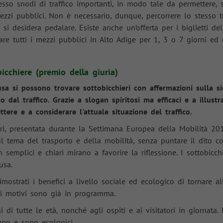
resso snodi di traffico importanti, in modo tale da permettere, 
mezzi pubblici. Non è necessario, dunque, percorrere lo stesso 
i desidera pedalare. Esiste anche un’offerta per i biglietti de
are tutti i mezzi pubblici in Alto Adige per 1, 3 o 7 giorni e
bicchiere (premio della giuria)
sa si possono trovare sottobicchieri con affermazioni sulla si
dal traffico. Grazie a slogan spiritosi ma efficaci e a illustr
ttere e a considerare l'attuale situazione del traffico.
ri, presentata durante la Settimana Europea della Mobilità 20
l tema del trasporto e della mobilità, senza puntare il dito co
 semplici e chiari mirano a favorire la riflessione. I sottobicchi
usa.
trati i benefici a livello sociale ed ecologico di tornare al
ltri motivi sono già in programma.
 di tutte le età, nonché agli ospiti e ai visitatori in giornata.
mpo e sono ecologici.