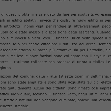
https://policies.google.com/privacy. Le
informazioni non personali raccolte vengono
utilizzate per generare rapporti sull'utilizzo del
 questi problemi e si è dato da fare per risolverli. Ad esempio
sito web che ci aiutano a migliorare i nostri
li in edifici abitativi, invece che costruire nuovi edifici in per
siti web/applicazioni. Tali informazioni vengono
ti introdotti i nonni vigili per rendere gli attraversamenti pedon
trasmesse anche ai nostri clienti/partner.
bblico è stato messo a disposizione degli esercenti. “Quando 
no a muoversi a piedi”, così il sindaco Ulrich Veith spiega il 
osso solo nel centro cittadino: il riutilizzo dei vecchi sentier
Name
APISID, HSID, SAPISID, SID, SSID
eggiate attorno al paese più attrattive sia per i cittadini, sia 
zate a Malles: le nove frazioni sono collegate con il citybus, c
Provider
Google
Tarces – risultano collegate con cadenza di un’ora a Malles. Le
Durata
2 anni
giorno.
frazioni del comune, dalle 7 alle 19 sette giorni in settimana,
Questi cookie di sicurezza di Google aiutano
razioni sono state ampliate e sono state acquistate 10 bici elet
ad autenticare gli utenti, a prevenire l'uso
ate gratuitamente. Alcuni dei cittadini sono rimasti così impr
Scopo
fraudolento delle credenziali di accesso e a
raffico individuale, secondo il sindaco Veith, negli ultimi anni 
proteggere le informazioni degli utenti da
accessi non autorizzati.
 Le strettoie naturali non vengono eliminate, poiché una veloci
urezza stradale.