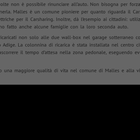
lte non è possibile rinunciare all’auto. Non bisogna per forz
Name
fbp, FR
rla. Malles è un comune pioniere per quanto riguarda il Carsh
riche per il Carsharing. Inoltre, dà l’esempio ai cittadini: util
Provider
FACEBOOK
o fatto anche alcune famiglie con la loro seconda auto.
Durata
3 mesi
e ricaricati non solo alle due wall-box nel garage sotterraneo
to Adige. La colonnina di ricarica è stata installata nel centro 
viene utilizzato da Facebook per visualizzare
 trascorrere il tempo d’attesa nella zona pedonale, eseguendo 
una serie di prodotti pubblicitari, come ad
Scopo
esempio le offerte in tempo reale di
inserzionisti di terze parti.
o una maggiore qualità di vita nel comune di Malles e alla vi