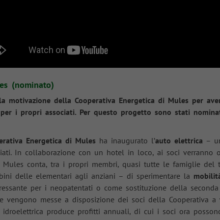
les (nominato)
a la motivazione della Cooperativa Energetica di Mules per av
per i propri associati. Per questo progetto sono stati nomina
erativa Energetica di Mules
ha inaugurato l’
auto elettrica
– un
ociati. In collaborazione con un hotel in loco, ai soci verrann
 Mules conta, tra i propri membri, quasi tutte le famiglie del 
bini delle elementari agli anziani – di sperimentare la
mobilit
ressante per i neopatentati o come sostituzione della seconda 
ike vengono messe a disposizione dei soci della Cooperativa a
idroelettrica produce profitti annuali, di cui i soci ora possono 