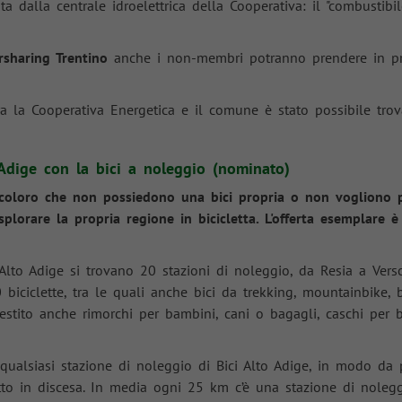
ta dalla centrale idroelettrica della Cooperativa: il "combustibi
rsharing Trentino
anche i non-membri potranno prendere in pre
ra la Cooperativa Energetica e il comune è stato possibile tr
o Adige con la bici a noleggio (nominato)
 coloro che non possiedono una bici propria o non vogliono po
splorare la propria regione in bicicletta. L'offerta esemplare 
ll'Alto Adige si trovano 20 stazioni di noleggio, da Resia a Ver
biciclette, tra le quali anche bici da trekking, mountainbike, 
estito anche rimorchi per bambini, cani o bagagli, caschi per bic
 qualsiasi stazione di noleggio di Bici Alto Adige, in modo da p
utto in discesa. In media ogni 25 km c’è una stazione di nolegg