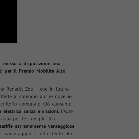
er messo a disposizione una
ti per il Premio Mobilità Alto
a Renault Zoe – che in futuro
o offerte a noleggio anche nove
e-
territorio comunale. Ciò consente
à elettrica senza emissioni
. L'auto
auto per le famiglie. Sia
tariffe estremamente vantaggiose
.
avvantaggiarsi. Tutta l'elettricità