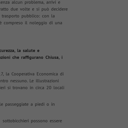
senza alcun problema, arrivi e
tratto due volte e si può decidere
l trasporto pubblico: con la
d è compreso il noleggio di una
curezza, la salute e
azioni che raffigurano Chiusa, i
17, la Cooperativa Economica di
ntro nessuno. Le illustrazioni
eri si trovano in circa 20 locali
le passeggiate a piedi o in
 I sottobicchieri possono essere