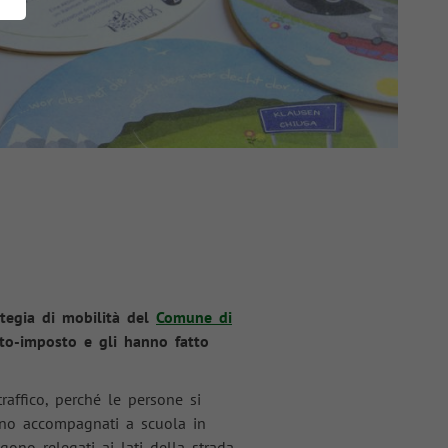
ategia di mobilità del
Comune di
uto-imposto e gli hanno fatto
affico, perché le persone si
ono accompagnati a scuola in
gono relegati ai lati della strada