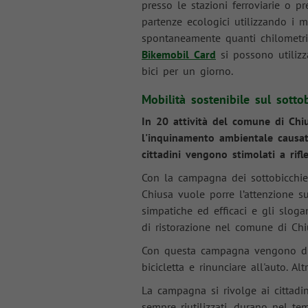
presso le stazioni ferroviarie o p
partenze ecologici utilizzando i 
spontaneamente quanti chilometri s
Bikemobil Card
si possono utilizz
bici per un giorno.
Mobilità sostenibile sul sotto
In 20 attività del comune di Chiu
l'inquinamento ambientale causato 
cittadini vengono stimolati a rifle
Con la campagna dei sottobicchie
Chiusa vuole porre l’attenzione su
simpatiche ed efficaci e gli slogan
di ristorazione nel comune di Chi
Con questa campagna vengono dimos
bicicletta e rinunciare all'auto. A
La campagna si rivolge ai cittadini
sempre riutilizzati, durano nel te