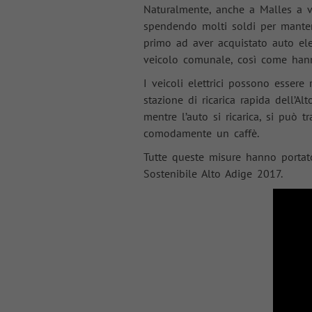
Naturalmente, anche a Malles a vo
spendendo molti soldi per mantene
primo ad aver acquistato auto elett
veicolo comunale, così come hann
I veicoli elettrici possono esser
stazione di ricarica rapida dell’Al
mentre l’auto si ricarica, si può
comodamente un caffè.
Tutte queste misure hanno portat
Sostenibile Alto Adige 2017.