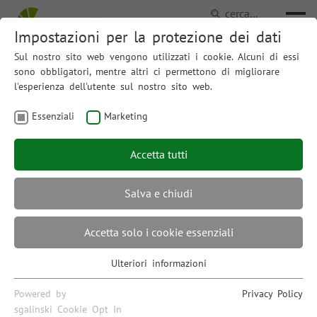
Impostazioni per la protezione dei dati
Sul nostro sito web vengono utilizzati i cookie. Alcuni di essi
sono obbligatori, mentre altri ci permettono di migliorare
Contatto
l'esperienza dell'utente sul nostro sito web.
Essenziali
Marketing
“Green Mobility” è un’iniziativa della Provincia
Accetta tutti
Autonoma di Bolzano e viene coordinata da STA –
Strutture Trasporto Alto Adige SpA.
Salva e chiudi
STA – Strutture Trasporto Alto Adige SpA
Accetta solo i cookie essenziali
Via dei Conciapelli 60
Ulteriori informazioni
39100 Bolzano
Essenziali
I cookie essenziali sono necessari per le funzioni principali
Italia
Powered by
Privacy Policy
del sito web e garantiscono il suo corretto funzionamento.
sgalinski Cookie Opt In
T +39 0471 312888